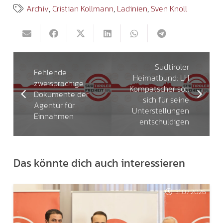
Archiv
,
Cristian Kollmann
,
Ladinien
,
Sven Knoll
Südtiroler
Fehlende
Heimatbund: LH
zweisprachige
Kompatscher soll
Dokumente der
sich für seine
Agentur für
Unterstellungen
Einnahmen
entschuldigen
Das könnte dich auch interessieren
31.07.2026