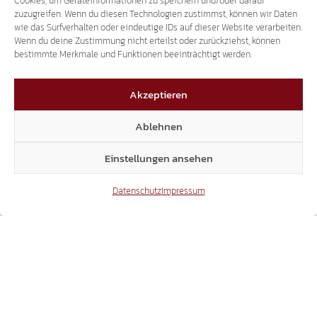
Cookies, um Geräteinformationen zu speichern und/oder darauf
zuzugreifen. Wenn du diesen Technologien zustimmst, können wir Daten
wie das Surfverhalten oder eindeutige IDs auf dieser Website verarbeiten.
16.07.2026
Wenn du deine Zustimmung nicht erteilst oder zurückziehst, können
bestimmte Merkmale und Funktionen beeinträchtigt werden.
Akzeptieren
EINSTURZ JUSTIZPALAST BOZEN
Ablehnen
FASCHISTENBAU ABREISSEN, V
Einstellungen ansehen
ERANTWORTLICHE ZUR RECHENSCHAFT Z
IEHEN!
Datenschutz
Impressum