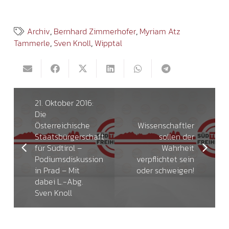
Archiv
,
Bernhard Zimmerhofer
,
Myriam Atz
Tammerle
,
Sven Knoll
,
Wipptal
21. Oktober 2016:
Die
Österreichische
Wissenschaftler
Staatsbürgerschaft
sollen der
für Südtirol –
Wahrheit
Podiumsdiskussion
verpflichtet sein
in Prad – Mit
oder schweigen!
dabei L.-Abg.
Sven Knoll