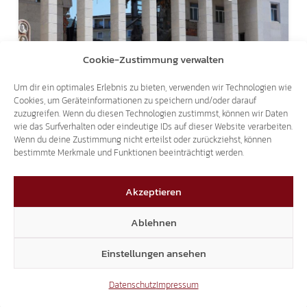
Cookie-Zustimmung verwalten
Um dir ein optimales Erlebnis zu bieten, verwenden wir Technologien wie
ANTRAG IM LANDTAG
Cookies, um Geräteinformationen zu speichern und/oder darauf
zuzugreifen. Wenn du diesen Technologien zustimmst, können wir Daten
JUSTIZPALAST: NEUBAU STATT
wie das Surfverhalten oder eindeutige IDs auf dieser Website verarbeiten.
Wenn du deine Zustimmung nicht erteilst oder zurückziehst, können
WIEDERAUFBAU
bestimmte Merkmale und Funktionen beeinträchtigt werden.
01.07.2026
Akzeptieren
Ablehnen
Einstellungen ansehen
Datenschutz
Impressum
ENERGIEAUTONOMIE IN SÜD-TIROL