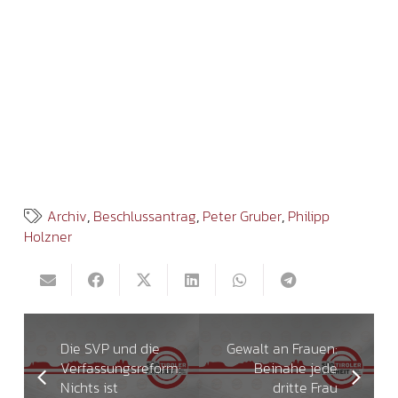
Archiv
,
Beschlussantrag
,
Peter Gruber
,
Philipp
Holzner
Die SVP und die
Gewalt an Frauen:
Verfassungsreform:
Beinahe jede
Nichts ist
dritte Frau