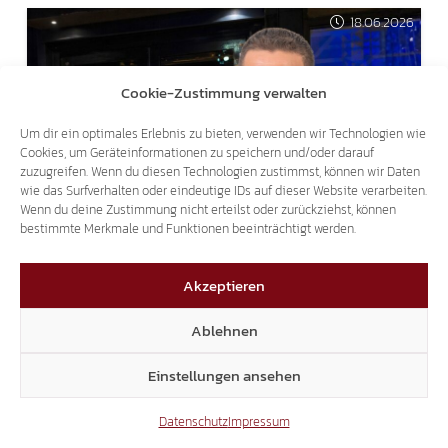
18.06.2026
Cookie-Zustimmung verwalten
Um dir ein optimales Erlebnis zu bieten, verwenden wir Technologien wie
Cookies, um Geräteinformationen zu speichern und/oder darauf
zuzugreifen. Wenn du diesen Technologien zustimmst, können wir Daten
NACHTLEBEN NICHT ZERSTÖREN!
wie das Surfverhalten oder eindeutige IDs auf dieser Website verarbeiten.
KRIMINELLE BESTRAFEN STATT
Wenn du deine Zustimmung nicht erteilst oder zurückziehst, können
bestimmte Merkmale und Funktionen beeinträchtigt werden.
NACHTLOKALE SCHLIESSEN!
Akzeptieren
12.06.2026
Ablehnen
Einstellungen ansehen
Datenschutz
Impressum