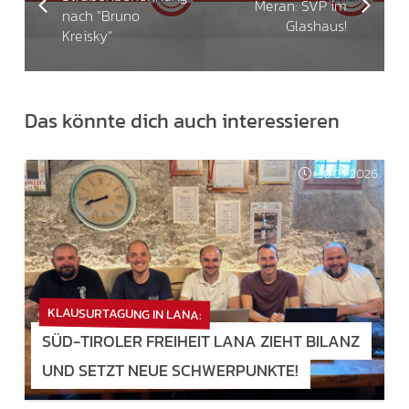
Meran: SVP im
nach "Bruno
Glashaus!
Kreisky“
Das könnte dich auch interessieren
30.07.2026
KLAUSURTAGUNG IN LANA:
SÜD-TIROLER FREIHEIT LANA ZIEHT BILANZ
UND SETZT NEUE SCHWERPUNKTE!