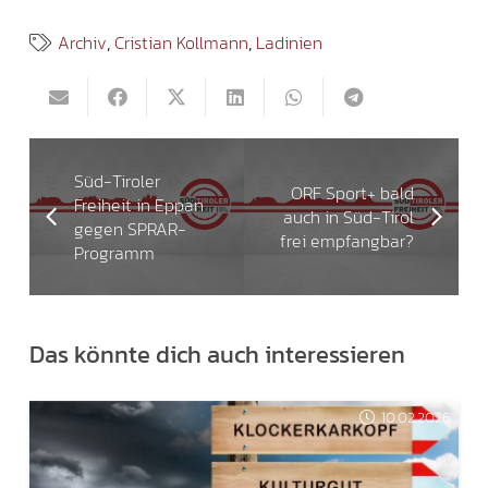
Archiv
,
Cristian Kollmann
,
Ladinien
Süd-Tiroler
ORF Sport+ bald
Freiheit in Eppan
auch in Süd-Tirol
gegen SPRAR-
frei empfangbar?
Programm
Das könnte dich auch interessieren
10.02.2026