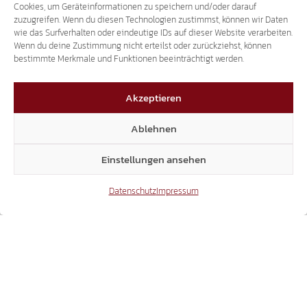
Cookies, um Geräteinformationen zu speichern und/oder darauf
EU-AUSSENGRENZEN SCHÜTZEN!
zuzugreifen. Wenn du diesen Technologien zustimmst, können wir Daten
wie das Surfverhalten oder eindeutige IDs auf dieser Website verarbeiten.
Wenn du deine Zustimmung nicht erteilst oder zurückziehst, können
bestimmte Merkmale und Funktionen beeinträchtigt werden.
31.07.2026
Akzeptieren
Ablehnen
Einstellungen ansehen
LANDTAGSANFRAGEN AN ULLI MAIR:
SICHERHEITSFRAGEN SIND KEIN ANLASS FÜR
Datenschutz
Impressum
SPOTT UND BELEHRUNGEN
25.07.2026