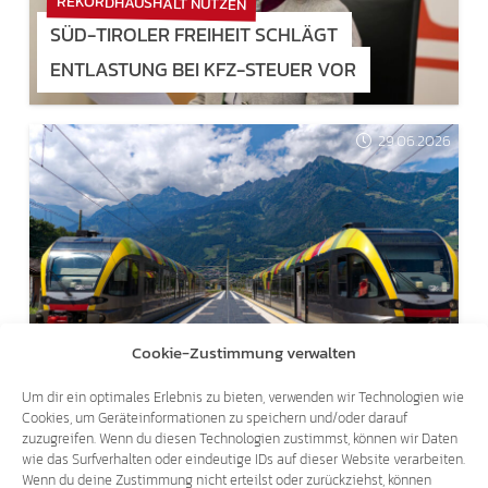
REKORDHAUSHALT NUTZEN
SÜD-TIROLER FREIHEIT SCHLÄGT
ENTLASTUNG BEI KFZ-STEUER VOR
29.06.2026
SCHRIFTLICHE ANFRAGE
Cookie-Zustimmung verwalten
KEIN DEUTSCH IM ZUG?
Um dir ein optimales Erlebnis zu bieten, verwenden wir Technologien wie
Cookies, um Geräteinformationen zu speichern und/oder darauf
zuzugreifen. Wenn du diesen Technologien zustimmst, können wir Daten
wie das Surfverhalten oder eindeutige IDs auf dieser Website verarbeiten.
Wenn du deine Zustimmung nicht erteilst oder zurückziehst, können