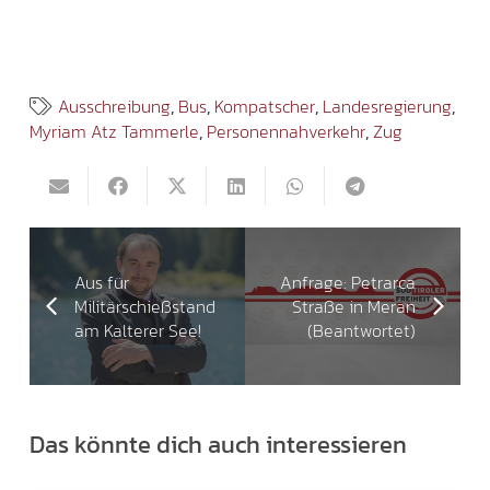
Ausschreibung
,
Bus
,
Kompatscher
,
Landesregierung
,
Myriam Atz Tammerle
,
Personennahverkehr
,
Zug
Aus für
Anfrage: Petrarca
Militärschießstand
Straße in Meran
am Kalterer See!
(Beantwortet)
Das könnte dich auch interessieren