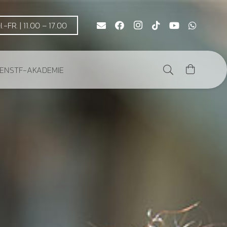
DI.-FR. | 11.00 – 17.00
DEN
STF-AKADEMIE
Es befinden sich keine Produkte im Warenkorb.