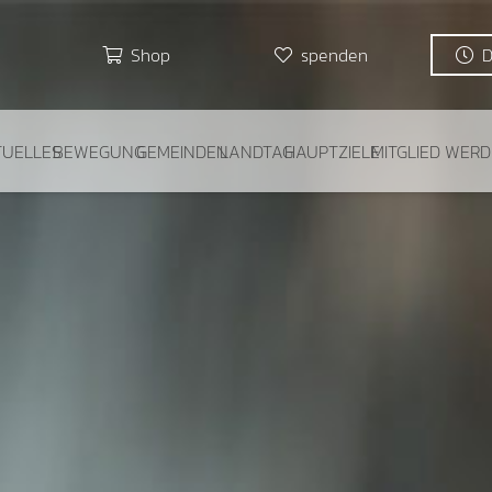
Shop
spenden
TUELLES
BEWEGUNG
GEMEINDEN
LANDTAG
HAUPTZIELE
MITGLIED WER