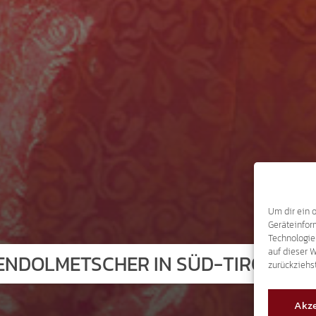
Um dir ein 
Geräteinfor
Technologie
auf dieser 
NDOLMETSCHER IN SÜD-TIROL.
zurückziehs
Akze