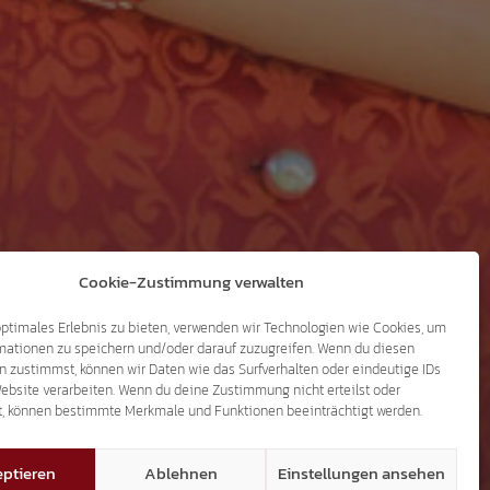
Cookie-Zustimmung verwalten
optimales Erlebnis zu bieten, verwenden wir Technologien wie Cookies, um
mationen zu speichern und/oder darauf zuzugreifen. Wenn du diesen
n zustimmst, können wir Daten wie das Surfverhalten oder eindeutige IDs
Website verarbeiten. Wenn du deine Zustimmung nicht erteilst oder
t, können bestimmte Merkmale und Funktionen beeinträchtigt werden.
ptieren
Ablehnen
Einstellungen ansehen