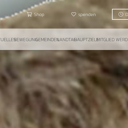
Shop
spenden
TUELLES
BEWEGUNG
GEMEINDEN
LANDTAG
HAUPTZIELE
MITGLIED WER