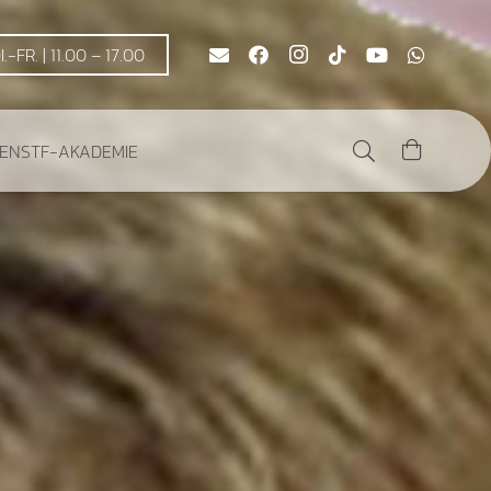
DI.-FR. | 11.00 – 17.00
DEN
STF-AKADEMIE
Es befinden sich keine Produkte im Warenkorb.