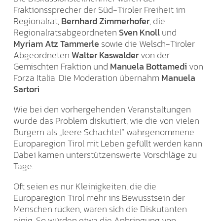
Fraktionssprecher der Süd-Tiroler Freiheit im
Regionalrat,
Bernhard Zimmerhofer
, die
Regionalratsabgeordneten
Sven Knoll
und
Myriam Atz Tammerle
sowie die Welsch-Tiroler
Abgeordneten
Walter Kaswalder
von der
Gemischten Fraktion und
Manuela Bottamedi
von
Forza Italia. Die Moderation übernahm
Manuela
Sartori
.
Wie bei den vorhergehenden Veranstaltungen
wurde das Problem diskutiert, wie die von vielen
Bürgern als „leere Schachtel“ wahrgenommene
Europaregion Tirol mit Leben gefüllt werden kann.
Dabei kamen unterstützenswerte Vorschläge zu
Tage.
Oft seien es nur Kleinigkeiten, die die
Europaregion Tirol mehr ins Bewusstsein der
Menschen rücken, waren sich die Diskutanten
einig. So würden etwa die Anbringung von