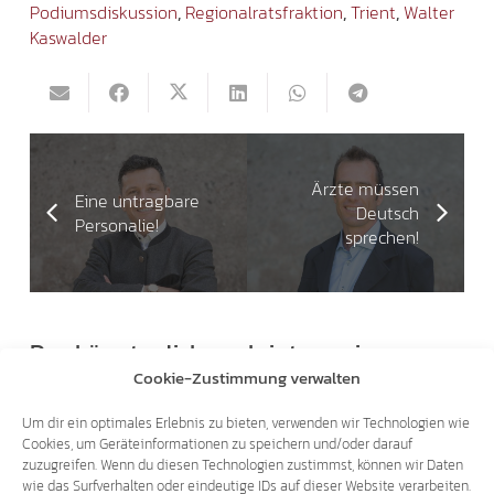
Podiumsdiskussion
,
Regionalratsfraktion
,
Trient
,
Walter
Kaswalder
Ärzte müssen
Eine untragbare
Deutsch
Personalie!
sprechen!
Das könnte dich auch interessieren
Cookie-Zustimmung verwalten
03.06.2026
Um dir ein optimales Erlebnis zu bieten, verwenden wir Technologien wie
Cookies, um Geräteinformationen zu speichern und/oder darauf
zuzugreifen. Wenn du diesen Technologien zustimmst, können wir Daten
wie das Surfverhalten oder eindeutige IDs auf dieser Website verarbeiten.