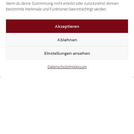
Wenn du deine Zustimmung nicht erteilst oder zurückziehst, können
bestimmte Merkmale und Funktionen beeinträchtigt werden.
AUF TRANSITPROTEST REAGIEREN:
Akzeptieren
ÖFFI-TICKET FÜR GANZ TIROL DEUTLICH
Ablehnen
BILLIGER MACHEN!
Einstellungen ansehen
22.04.2026
Datenschutz
Impressum
GEMEINDEN MÜSSEN FARBE BEKENNEN
NEIN ZU MUSSOLINI ALS EHRENBÜRGER!