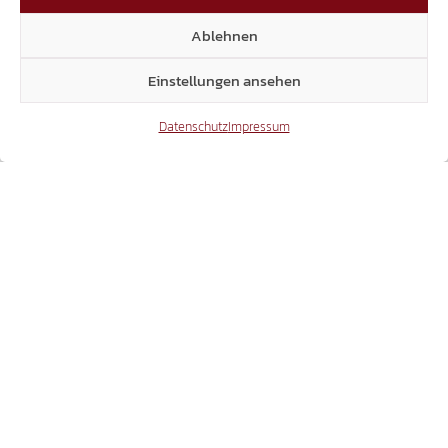
ANTRAG IM LANDTAG
Ablehnen
JUSTIZPALAST: NEUBAU STATT
Einstellungen ansehen
WIEDERAUFBAU
Datenschutz
Impressum
08.05.2026
BESCHLUSSANTRAG / BRIXEN
ABERKENNUNG DER EHRENBÜRGERSCHAFT
VON GENNARO SORA
30.04.2026