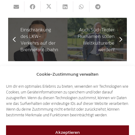
Einschränkung
Auch Süd-Tiroler
des LKW-
Flurnamen sollen
Verkehrs auf der
Weltkulturerbe
Brennerautobahn
werden!
Cookie-Zustimmung verwalten
Das könnte dich auch interessieren
Um dir ein optimales Erlebnis zu bieten, verwenden wir Technologien wie
Cookies, um Geräteinformationen zu speichern und/oder darauf
25.07.2026
zuzugreifen. Wenn du diesen Technologien zustimmst, können wir Daten
wie das Surfverhalten oder eindeutige IDs auf dieser Website verarbeiten.
Wenn du deine Zustimmung nicht erteilst oder zurückziehst, können
bestimmte Merkmale und Funktionen beeinträchtigt werden.
Akzeptieren