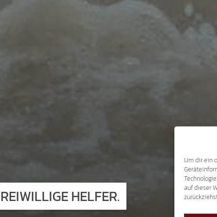
Um dir ein 
Geräteinfor
Technologie
auf dieser 
EIWILLIGE HELFER.
zurückziehs