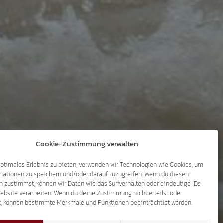
Cookie-Zustimmung verwalten
optimales Erlebnis zu bieten, verwenden wir Technologien wie Cookies, um
mationen zu speichern und/oder darauf zuzugreifen. Wenn du diesen
n zustimmst, können wir Daten wie das Surfverhalten oder eindeutige IDs
Website verarbeiten. Wenn du deine Zustimmung nicht erteilst oder
t, können bestimmte Merkmale und Funktionen beeinträchtigt werden.