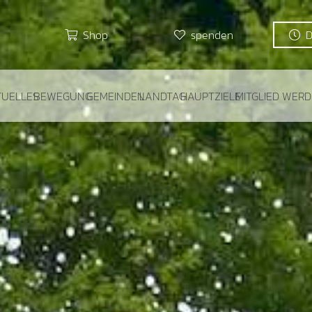
Shop
spenden
TUELLES
BEWEGUNG
GEMEINDEN
LANDTAG
HAUPTZIELE
MITGLIED WER