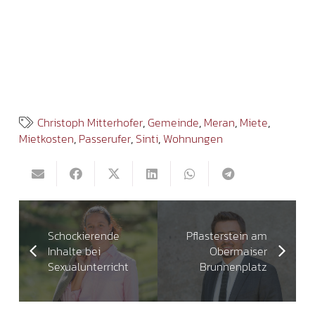
Christoph Mitterhofer
,
Gemeinde
,
Meran
,
Miete
,
Mietkosten
,
Passerufer
,
Sinti
,
Wohnungen
Schockierende
Pflasterstein am
Inhalte bei
Obermaiser
Sexualunterricht
Brunnenplatz