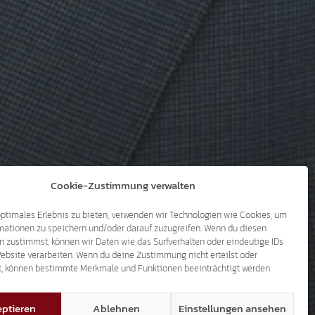
Cookie-Zustimmung verwalten
optimales Erlebnis zu bieten, verwenden wir Technologien wie Cookies, um
mationen zu speichern und/oder darauf zuzugreifen. Wenn du diesen
n zustimmst, können wir Daten wie das Surfverhalten oder eindeutige IDs
Website verarbeiten. Wenn du deine Zustimmung nicht erteilst oder
t, können bestimmte Merkmale und Funktionen beeinträchtigt werden.
ptieren
Ablehnen
Einstellungen ansehen