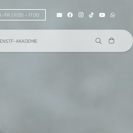
DI.-FR. | 11.00 – 17.00
DEN
STF-AKADEMIE
Es befinden sich keine Produkte im Warenkorb.