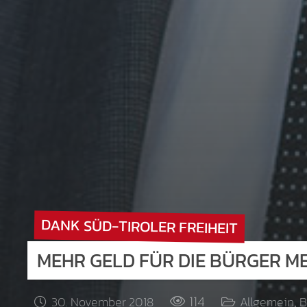
DANK SÜD-TIROLER FREIHEIT
MEHR GELD FÜR DIE BÜRGER M
114
30. November 2018
Allgemein
,
B