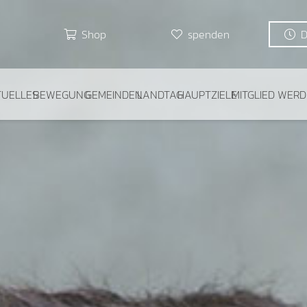
Shop
spenden
TUELLES
BEWEGUNG
GEMEINDEN
LANDTAG
HAUPTZIELE
MITGLIED WER