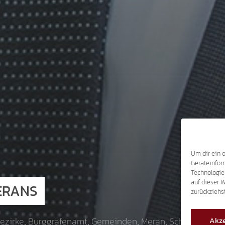
Um dir ein 
Geräteinfor
Technologie
auf dieser 
ERANS
zurückziehs
Akze
ezirke
,
Burggrafenamt
,
Gemeinden
,
Meran
,
Schlagzeilen