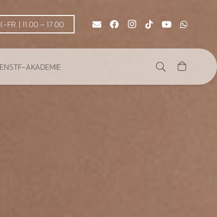
DI.-FR. | 11.00 – 17.00
DEN
STF-AKADEMIE
Es befinden sich keine Produkte im Warenkorb.