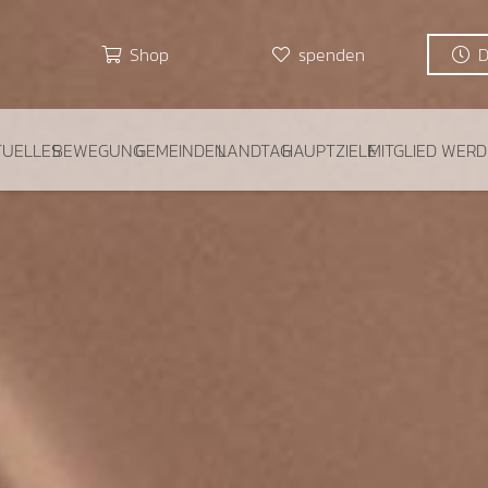
Shop
spenden
TUELLES
BEWEGUNG
GEMEINDEN
LANDTAG
HAUPTZIELE
MITGLIED WER