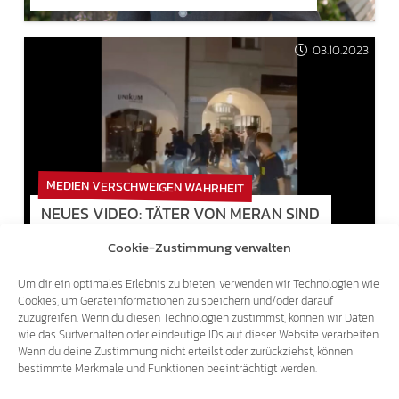
03.10.2023
MEDIEN VERSCHWEIGEN WAHRHEIT
NEUES VIDEO: TÄTER VON MERAN SIND
AUSLÄNDER, NICHT „JUGENDLICHE“!
Cookie-Zustimmung verwalten
Um dir ein optimales Erlebnis zu bieten, verwenden wir Technologien wie
Cookies, um Geräteinformationen zu speichern und/oder darauf
zuzugreifen. Wenn du diesen Technologien zustimmst, können wir Daten
wie das Surfverhalten oder eindeutige IDs auf dieser Website verarbeiten.
Wenn du deine Zustimmung nicht erteilst oder zurückziehst, können
bestimmte Merkmale und Funktionen beeinträchtigt werden.