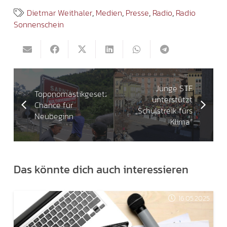
Dietmar Weithaler
,
Medien
,
Presse
,
Radio
,
Radio
Sonnenschein
Junge STF
Toponomastikgesetz:
unterstützt
Chance für
„Schulstreik fürs
Neubeginn
Klima“
Das könnte dich auch interessieren
16.05.2025