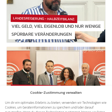
LANDESREGIERUNG - HALBZEITBILANZ:
VIEL GELD, VIEL EIGENLOB UND NUR WENIGE
SPÜRBARE VERÄNDERUNGEN
31.07.2026
LANDTAGSANFRAGEN AN ULLI MAIR:
Cookie-Zustimmung verwalten
SICHERHEITSFRAGEN SIND KEIN ANLASS FÜR
Um dir ein optimales Erlebnis zu bieten, verwenden wir Technologien wie
SPOTT UND BELEHRUNGEN
Cookies, um Geräteinformationen zu speichern und/oder darauf