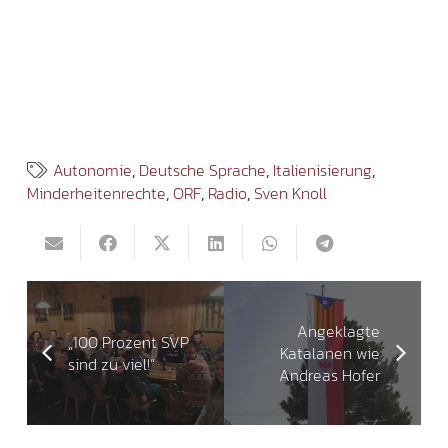
Autonomie
,
Deutsche Sprache
,
Italienisierung
,
Minderheitenrechte
,
ORF
,
Radio
,
Sven Knoll
Angeklagte
„100 Prozent SVP
Katalanen wie
sind zu viel!“
Andreas Hofer