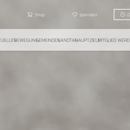
Shop
spenden
TUELLES
BEWEGUNG
GEMEINDEN
LANDTAG
HAUPTZIELE
MITGLIED WER