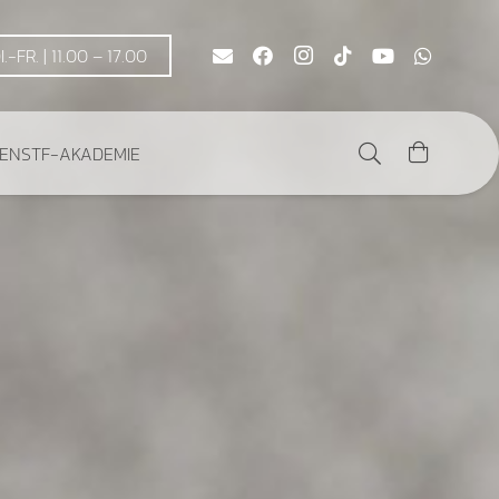
DI.-FR. | 11.00 – 17.00
DEN
STF-AKADEMIE
Es befinden sich keine Produkte im Warenkorb.