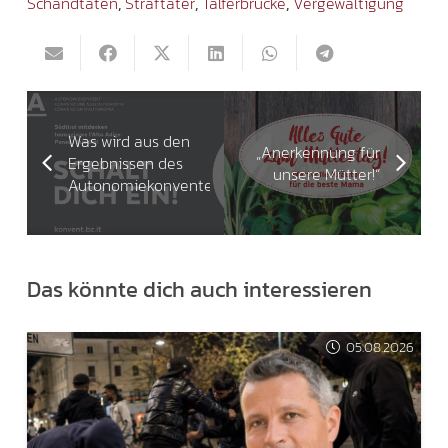
Schandtaten
,
Straftäter
,
Talferbrücke
,
Vergewaltigung
Was wird aus den
„Anerkennung für
Ergebnissen des
unsere Mütter!“
Autonomiekonventes?
Das könnte dich auch interessieren
05.08.2026