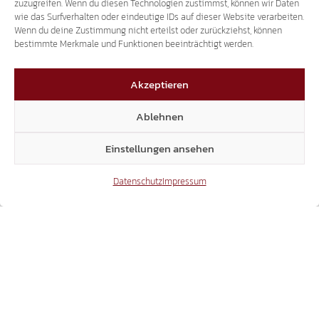
Reschenbahn
,
Sven Knoll
,
Zug
zuzugreifen. Wenn du diesen Technologien zustimmst, können wir Daten
wie das Surfverhalten oder eindeutige IDs auf dieser Website verarbeiten.
Wenn du deine Zustimmung nicht erteilst oder zurückziehst, können
bestimmte Merkmale und Funktionen beeinträchtigt werden.
Akzeptieren
Riesengroßes
Futter für
Interesse an
Ablehnen
Meraner Bienen!
Reschenbahn
Einstellungen ansehen
Datenschutz
Impressum
Das könnte dich auch interessieren
31.07.2026