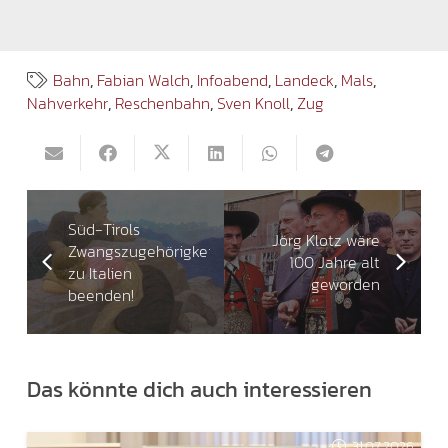
Bahn
,
Fabian Walch
,
Infoabend
,
Landeck
,
Mals
,
Nahverkehr
,
Reschenbahn
,
Sven Knoll
,
Zug
Süd-Tirols
Jörg Klotz wäre
Zwangszugehörigkeit
100 Jahre alt
zu Italien
geworden
beenden!
Das könnte dich auch interessieren
31.07.2026