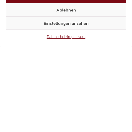
MEHRHEIT IM LANDTAG SAGT NEIN ZU
Ablehnen
MIETANPASSUNGEN FÜR RENTNER!
Einstellungen ansehen
16.07.2026
Datenschutz
Impressum
EINSTURZ JUSTIZPALAST BOZEN
FASCHISTENBAU ABREISSEN, V
ERANTWORTLICHE ZUR RECHENSCHAFT Z
IEHEN!