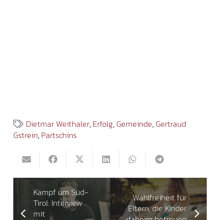
Dietmar Weithaler
,
Erfolg
,
Gemeinde
,
Gertraud
Gstrein
,
Partschins
Kampf um Süd-
Wahlfreiheit für
Tirol: Interview
Eltern, die Kinder
mit
daheim betreuen