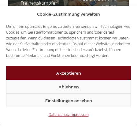
Freiheitskämpfer
wollen
Jörg Klotz
Cookie-Zustimmung verwalten
Um dir ein optimales Erlebnis zu bieten, verwenden wir Technologien wie
Cookies, um Geräteinformationen zu speichern und/oder darauf
Das könnte dich auch interessieren
zuzugreifen. Wenn du diesen Technologien zustimmst, können wir Daten
wie das Surfverhalten oder eindeutige IDs auf dieser Website verarbeiten.
Wenn du deine Zustimmung nicht erteilst oder zurückziehst, können
22.01.2026
bestimmte Merkmale und Funktionen beeinträchtigt werden.
Akzeptieren
Ablehnen
BESCHLUSSANTRAG / VILLANDERS
Einstellungen ansehen
SINNVOLLERE ANBRINGUNG DER
Datenschutz
Impressum
ÜBERWACHUNGSKAMERAS