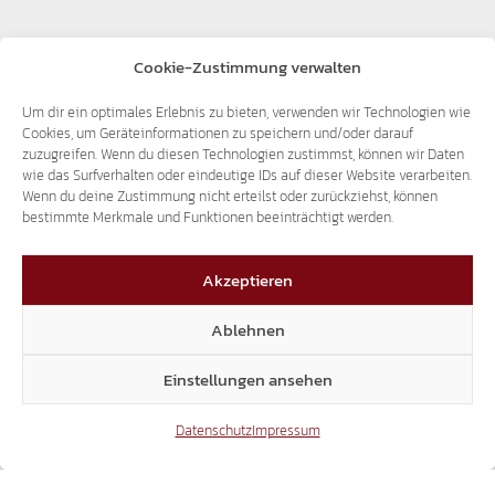
Cookie-Zustimmung verwalten
Um dir ein optimales Erlebnis zu bieten, verwenden wir Technologien wie
Cookies, um Geräteinformationen zu speichern und/oder darauf
zuzugreifen. Wenn du diesen Technologien zustimmst, können wir Daten
wie das Surfverhalten oder eindeutige IDs auf dieser Website verarbeiten.
Wenn du deine Zustimmung nicht erteilst oder zurückziehst, können
bestimmte Merkmale und Funktionen beeinträchtigt werden.
Akzeptieren
Agentur für Wohnbauaufsicht
,
Anfrage
,
Kontrollen
,
Landtag
,
Strafen
Ablehnen
Einstellungen ansehen
Datenschutz
Impressum
Zutatenlisten in
Fernheizwerk