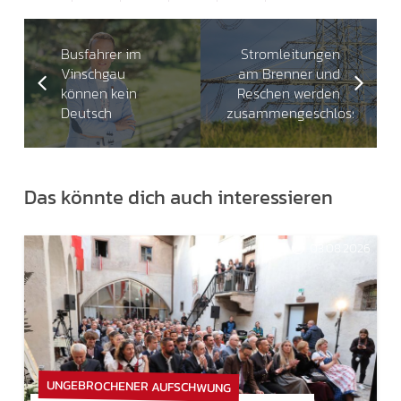
Busfahrer im
Stromleitungen
Vinschgau
am Brenner und
können kein
Reschen werden
Deutsch
zusammengeschlossen
Das könnte dich auch interessieren
03.08.2026
UNGEBROCHENER AUFSCHWUNG