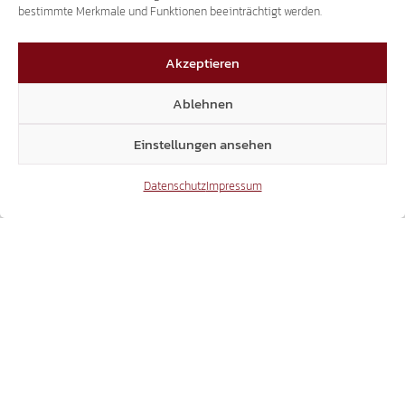
bestimmte Merkmale und Funktionen beeinträchtigt werden.
Akzeptieren
KLAUSURTAGUNG IN LANA:
Ablehnen
SÜD-TIROLER FREIHEIT LANA ZIEHT BILANZ
UND SETZT NEUE SCHWERPUNKTE!
Einstellungen ansehen
Datenschutz
Impressum