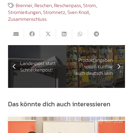
Brenner
,
Reschen
,
Reschenpass
,
Strom
,
Stromleitungen
,
Stromnetz
,
Sven Knoll
,
Zusammenschluss
Produktangaben
Landespost statt
sollen künftig
Schneckenpost!
auch deutsch sein
Das könnte dich auch interessieren
31.07.2026