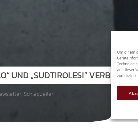
Um dir ein 
Geräteinfor
Technologie
auf dieser 
O“ UND „SUDTIROLESI“ VERBIETEN 
zurückziehs
Akze
ewsletter
,
Schlagzeilen