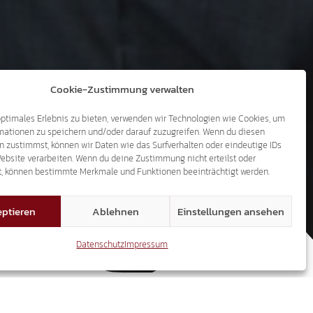
Cookie-Zustimmung verwalten
optimales Erlebnis zu bieten, verwenden wir Technologien wie Cookies, um
mationen zu speichern und/oder darauf zuzugreifen. Wenn du diesen
n zustimmst, können wir Daten wie das Surfverhalten oder eindeutige IDs
Website verarbeiten. Wenn du deine Zustimmung nicht erteilst oder
LASSEN!
t, können bestimmte Merkmale und Funktionen beeinträchtigt werden.
ptieren
Ablehnen
Einstellungen ansehen
Datenschutz
Impressum