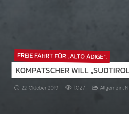
FREIE FAHRT FÜR „ALTO ADIGE“.
KOMPATSCHER WILL „SUDTIROL
1.027
22. Oktober 2019
Allgemein
,
N