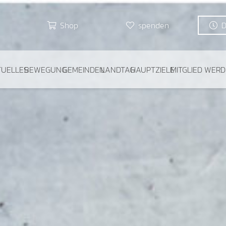
Shop
spenden
TUELLES
BEWEGUNG
GEMEINDEN
LANDTAG
HAUPTZIELE
MITGLIED WER