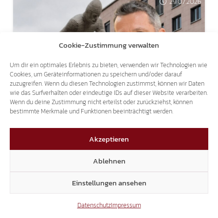
29.07.2026
Cookie-Zustimmung verwalten
Um dir ein optimales Erlebnis zu bieten, verwenden wir Technologien wie
Cookies, um Geräteinformationen zu speichern und/oder darauf
SÜD-TIROLER FREIHEIT BOZEN
zuzugreifen. Wenn du diesen Technologien zustimmst, können wir Daten
LAURIN-BRUNNEN MUSS BLEIBEN:
wie das Surfverhalten oder eindeutige IDs auf dieser Website verarbeiten.
Wenn du deine Zustimmung nicht erteilst oder zurückziehst, können
MAGNAGO HAT SEINEN PLATZ BEREITS!
bestimmte Merkmale und Funktionen beeinträchtigt werden.
Akzeptieren
16.07.2026
Ablehnen
Einstellungen ansehen
EINSTURZ JUSTIZPALAST BOZEN
Datenschutz
Impressum
FASCHISTENBAU ABREISSEN, V