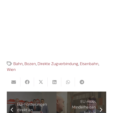
Bahn
,
Bozen
,
Direkte Zugverbindung
,
Eisenbahn
,
Wien
EU muss
EU-Förderungen
Minderheiten
direkt an
besser