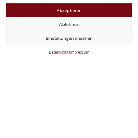
SICHERHEITSFRAGEN SIND KEIN ANLASS FÜR
Akzeptieren
SPOTT UND BELEHRUNGEN
Ablehnen
Einstellungen ansehen
25.07.2026
Datenschutz
Impressum
ANTRAG IM LANDTAG
JUSTIZPALAST: NEUBAU STATT
WIEDERAUFBAU
22.07.2026