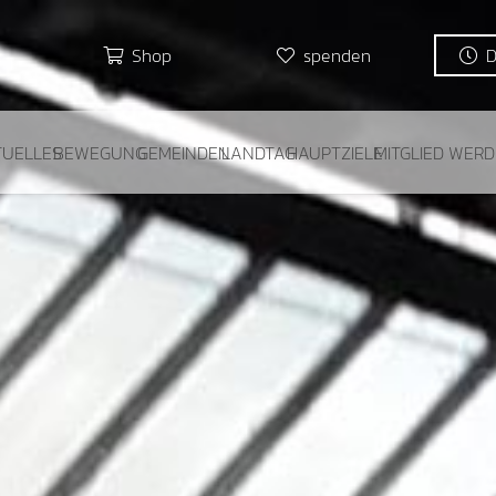
Shop
spenden
TUELLES
BEWEGUNG
GEMEINDEN
LANDTAG
HAUPTZIELE
MITGLIED WER