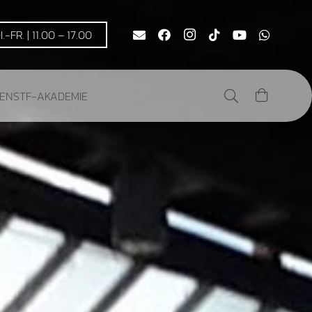
DI.-FR. | 11.00 – 17.00
DEN
STF-AKADEMIE
Es befinden sich keine Produkte im Warenkorb.