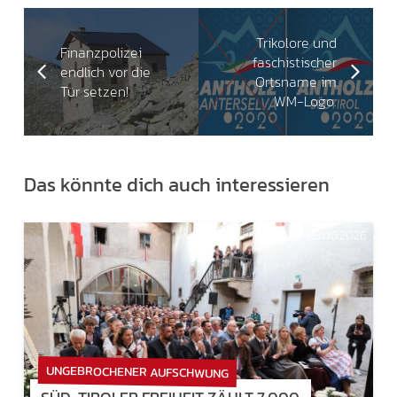
Trikolore und
Finanzpolizei
faschistischer
endlich vor die
Ortsname im
Tür setzen!
WM-Logo.
Das könnte dich auch interessieren
03.08.2026
UNGEBROCHENER AUFSCHWUNG