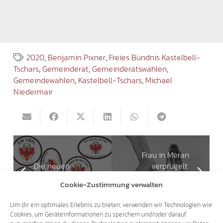
2020
,
Benjamin Pixner
,
Freies Bündnis Kastelbell-
Tschars
,
Gemeinderat
,
Gemeinderatswahlen
,
Gemeindewahlen
,
Kastelbell-Tschars
,
Michael
Niedermair
Frau in Meran
Die neuen
verprügelt:
Aufkleber sind da!
Regelmäßige
Cookie-Zustimmung verwalten
Einzelfälle?!
Um dir ein optimales Erlebnis zu bieten, verwenden wir Technologien wie
Cookies, um Geräteinformationen zu speichern und/oder darauf