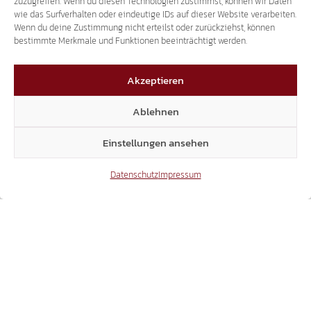
zuzugreifen. Wenn du diesen Technologien zustimmst, können wir Daten
Das könnte dich auch interessieren
wie das Surfverhalten oder eindeutige IDs auf dieser Website verarbeiten.
Wenn du deine Zustimmung nicht erteilst oder zurückziehst, können
bestimmte Merkmale und Funktionen beeinträchtigt werden.
03.08.2026
Akzeptieren
Ablehnen
Einstellungen ansehen
BESCHLUSSANTRAG ANGENOMMEN:
Datenschutz
Impressum
SCHLANDERS SETZT WICHTIGEN IMPULS
FÜR WIRTSCHAFT UND ORTSENTWICKLUNG
31.07.2026