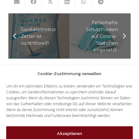
Fehlerhafte
Sanitätsdirektor
Schutzmasken
Zerzer ist
auf Corona-
rücktrittsreif!
Stationen
eingesetzt.
Cookie-Zustimmung verwalten
Das könnte dich auch interessieren
Um dir ein optimales Erlebnis zu bieten, verwenden wir Technologien wie
Cookies, um Geräteinformationen zu speichern und/oder darauf
25.07.2026
zuzugreifen. Wenn du diesen Technologien zustimmst, können wir Daten
wie das Surfverhalten oder eindeutige IDs auf dieser Website verarbeiten.
Wenn du deine Zustimmung nicht erteilst oder zurückziehst, können
bestimmte Merkmale und Funktionen beeinträchtigt werden.
Akzeptieren