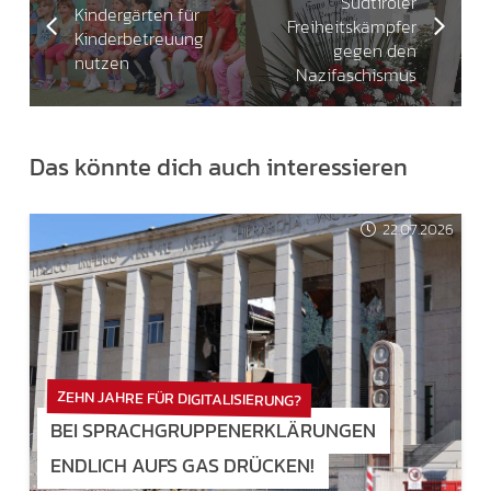
Südtiroler
Kindergärten für
Freiheitskämpfer
Kinderbetreuung
gegen den
nutzen
Nazifaschismus
Das könnte dich auch interessieren
22.07.2026
ZEHN JAHRE FÜR DIGITALISIERUNG?
BEI SPRACHGRUPPENERKLÄRUNGEN
ENDLICH AUFS GAS DRÜCKEN!