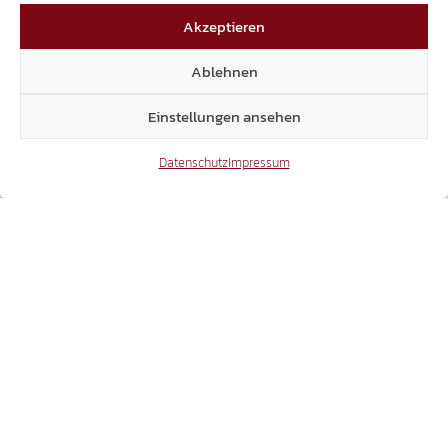
Akzeptieren
REKORDHAUSHALT NUTZEN
SÜD-TIROLER FREIHEIT SCHLÄGT
Ablehnen
ENTLASTUNG BEI KFZ-STEUER VOR
Einstellungen ansehen
Datenschutz
Impressum