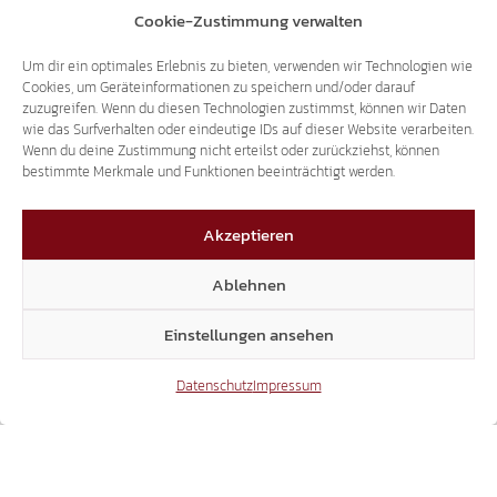
Cookie-Zustimmung verwalten
Um dir ein optimales Erlebnis zu bieten, verwenden wir Technologien wie
Cookies, um Geräteinformationen zu speichern und/oder darauf
zuzugreifen. Wenn du diesen Technologien zustimmst, können wir Daten
wie das Surfverhalten oder eindeutige IDs auf dieser Website verarbeiten.
Wenn du deine Zustimmung nicht erteilst oder zurückziehst, können
bestimmte Merkmale und Funktionen beeinträchtigt werden.
Brenner
,
Corona
,
Deutschland
,
Gäste
,
Grenze
,
Akzeptieren
Tourismus
,
Virus
Ablehnen
Einstellungen ansehen
Datenschutz
Impressum
Gemeinsame
Corona und der
Erklärung der
Doppelpass
Oppositionsparteien