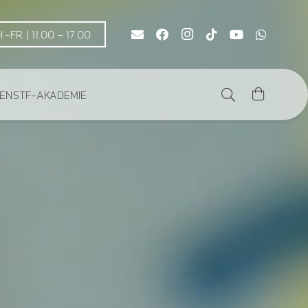
DI.-FR. | 11.00 – 17.00
DEN
STF-AKADEMIE
Es befinden sich keine Produkte im Warenkorb.