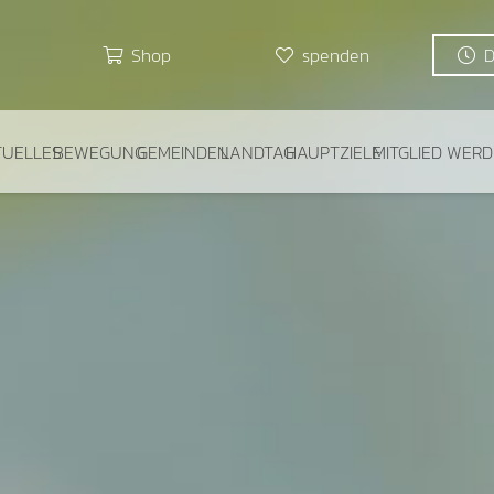
Shop
spenden
TUELLES
BEWEGUNG
GEMEINDEN
LANDTAG
HAUPTZIELE
MITGLIED WER