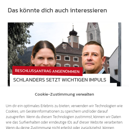
Das könnte dich auch interessieren
03.08.2026
BESCHLUSSANTRAG ANGENOMMEN:
SCHLANDERS SETZT WICHTIGEN IMPULS
FÜR WIRTSCHAFT UND ORTSENTWICKLUNG
Cookie-Zustimmung verwalten
Um dir ein optimales Erlebnis zu bieten, verwenden wir Technologien wie
27.05.2025
Cookies, um Geräteinformationen zu speichern und/oder darauf
zuzugreifen. Wenn du diesen Technologien zustimmst, können wir Daten
wie das Surfverhalten oder eindeutige IDs auf dieser Website verarbeiten.
Wenn du deine Zustimmung nicht erteilst oder zurückziehst, können