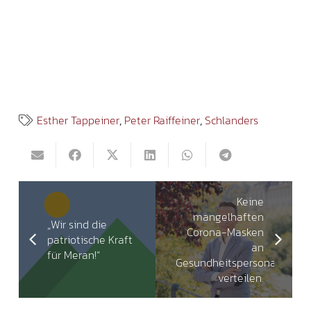
Esther Tappeiner
,
Peter Raiffeiner
,
Schlanders
Keine
mangelhaften
„Wir sind die
Corona-Masken
patriotische Kraft
an
für Meran!“
Gesundheitspersonal
verteilen.