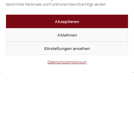
bestimmte Merkmale und Funktionen beeinträchtigt werden.
Akzeptieren
POLITISCHES BEBEN IN SCHLANDERS
GEMEINDEAUSSCHUSS ABGELEHNT –
Ablehnen
BÜRGERMEISTERIN OHNE RÜCKHALT
Einstellungen ansehen
04.05.2025
Datenschutz
Impressum
GEMEINDEWAHL - DIE WAHLBETEILIGUNG
GEMEINDERATSWAHL – DIE
WAHLBETEILIGUNG IN DEINER GEMEINDE