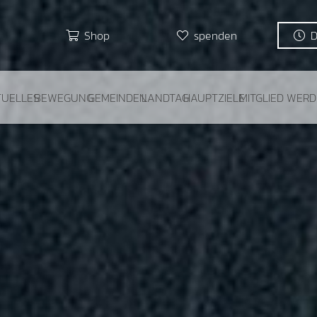
Shop
spenden
TUELLES
BEWEGUNG
GEMEINDEN
LANDTAG
HAUPTZIELE
MITGLIED WER