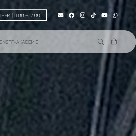
DI.-FR. | 11.00 – 17.00
DEN
STF-AKADEMIE
Es befinden sich keine Produkte im Warenkorb.