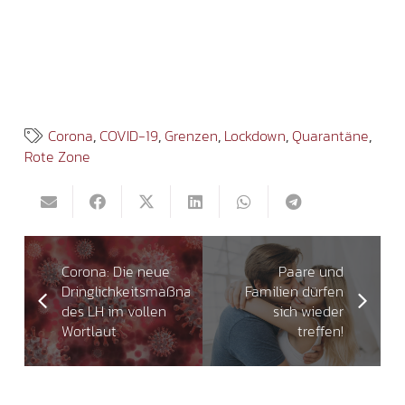
Corona
,
COVID-19
,
Grenzen
,
Lockdown
,
Quarantäne
,
Rote Zone
Corona: Die neue
Paare und
Dringlichkeitsmaßnahme
Familien dürfen
des LH im vollen
sich wieder
Wortlaut
treffen!