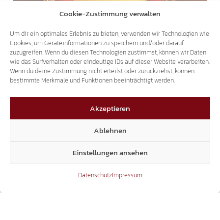
Cookie-Zustimmung verwalten
CAUSA ZERZER
Um dir ein optimales Erlebnis zu bieten, verwenden wir Technologien wie
VORBELASTET UND BEFÖRDERT –
Cookies, um Geräteinformationen zu speichern und/oder darauf
zuzugreifen. Wenn du diesen Technologien zustimmst, können wir Daten
WILLKOMMEN IM SYSTEM SÜD-TIROL!
wie das Surfverhalten oder eindeutige IDs auf dieser Website verarbeiten.
Wenn du deine Zustimmung nicht erteilst oder zurückziehst, können
bestimmte Merkmale und Funktionen beeinträchtigt werden.
25.10.2024
Akzeptieren
Ablehnen
Einstellungen ansehen
AUFDECKUNG VON MISSSTÄNDEN
Datenschutz
Impressum
STAATSANWALT FORDERT SCHADENERSATZ
IN MASKEN-AFFÄRE!