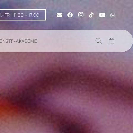
DI.-FR. | 11.00 – 17.00
DEN
STF-AKADEMIE
Es befinden sich keine Produkte im Warenkorb.