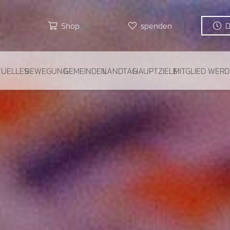
Shop
spenden
TUELLES
BEWEGUNG
GEMEINDEN
LANDTAG
HAUPTZIELE
MITGLIED WER