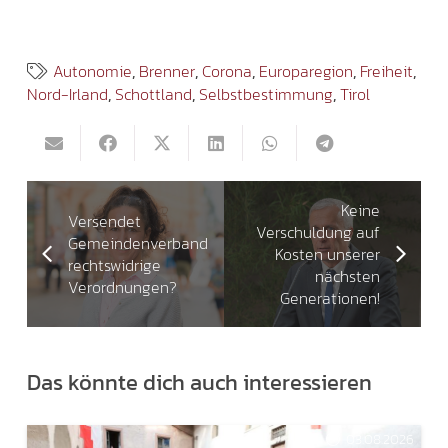
Autonomie
,
Brenner
,
Corona
,
Europaregion
,
Freiheit
,
Nord-Irland
,
Schottland
,
Selbstbestimmung
,
Tirol
Keine
Versendet
Verschuldung auf
Gemeindenverband
Kosten unserer
rechtswidrige
nächsten
Verordnungen?
Generationen!
Das könnte dich auch interessieren
03.08.2026