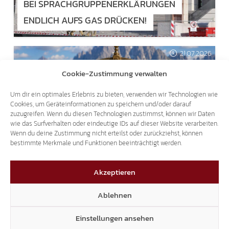
BEI SPRACHGRUPPENERKLÄRUNGEN
ENDLICH AUFS GAS DRÜCKEN!
21.07.2026
Cookie-Zustimmung verwalten
Um dir ein optimales Erlebnis zu bieten, verwenden wir Technologien wie
Cookies, um Geräteinformationen zu speichern und/oder darauf
zuzugreifen. Wenn du diesen Technologien zustimmst, können wir Daten
wie das Surfverhalten oder eindeutige IDs auf dieser Website verarbeiten.
SEIT 50 JAHREN IN KRAFT
Wenn du deine Zustimmung nicht erteilst oder zurückziehst, können
bestimmte Merkmale und Funktionen beeinträchtigt werden.
WICHTIGSTER SCHUTZ DER SÜD-TIROLER:
DER PROPORZ ERKLÄRT
Akzeptieren
Ablehnen
Einstellungen ansehen