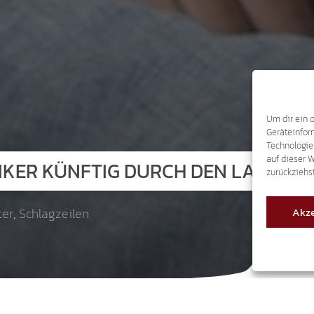
Um dir ein 
Geräteinfor
Technologie
auf dieser 
IKER KÜNFTIG DURCH DEN LANDTA
zurückziehs
Akze
ter
,
Schlagzeilen