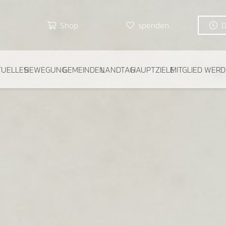
Shop
spenden
TUELLES
BEWEGUNG
GEMEINDEN
LANDTAG
HAUPTZIELE
MITGLIED WER