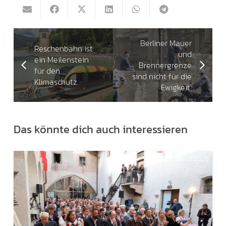
Berliner Mauer
Reschenbahn ist
und
ein Meilenstein
Brennergrenze
für den
sind nicht für die
Klimaschutz.
Ewigkeit.
Das könnte dich auch interessieren
03.08.2026