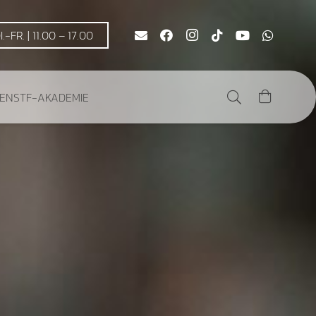
DI.-FR. | 11.00 – 17.00
DEN
STF-AKADEMIE
Es befinden sich keine Produkte im Warenkorb.