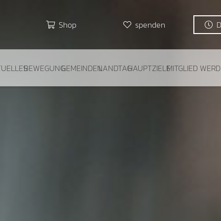
Shop
spenden
TUELLES
BEWEGUNG
GEMEINDEN
LANDTAG
HAUPTZIELE
MITGLIED WER