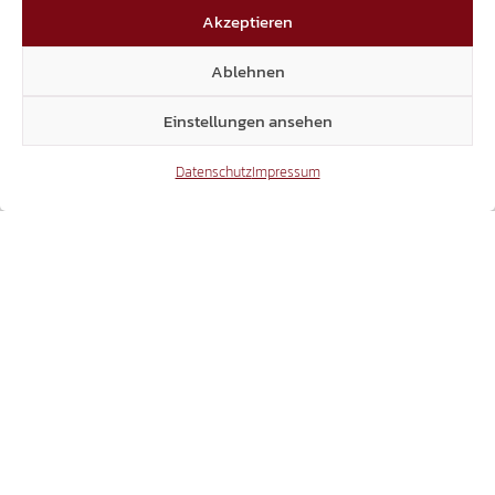
Ablehnung von
von
Akzeptieren
Anträgen für die
Baugenehmigungen
öffentliche
an den
Ablehnen
Plakatierung
Amtstafeln der
Gemeinden
Einstellungen ansehen
Datenschutz
Impressum
Das könnte dich auch interessieren
25.07.2026
ANTRAG IM LANDTAG
JUSTIZPALAST: NEUBAU STATT
WIEDERAUFBAU