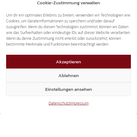
Cookie-Zustimmung verwalten
REKORDHAUSHALT NUTZEN
Um dir ein optimales Erlebnis zu bieten, verwenden wir Technologien wie
Cookies, um Geräteinformationen zu speichern und/oder darauf
SÜD-TIROLER FREIHEIT SCHLÄGT
zuzugreifen. Wenn du diesen Technologien zustimmst, können wir Daten
ENTLASTUNG BEI KFZ-STEUER VOR
wie das Surfverhalten oder eindeutige IDs auf dieser Website verarbeiten.
Wenn du deine Zustimmung nicht erteilst oder zurückziehst, können
bestimmte Merkmale und Funktionen beeinträchtigt werden.
Akzeptieren
Ablehnen
Einstellungen ansehen
Datenschutz
Impressum