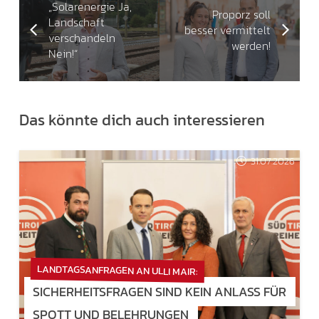
„Solarenergie Ja,
Proporz soll
Landschaft
besser vermittelt
verschandeln
werden!
Nein!“
Das könnte dich auch interessieren
31.07.2026
LANDTAGSANFRAGEN AN ULLI MAIR:
SICHERHEITSFRAGEN SIND KEIN ANLASS FÜR
SPOTT UND BELEHRUNGEN