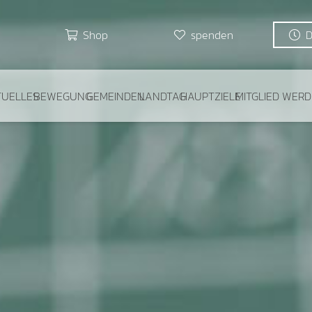
Shop
spenden
TUELLES
BEWEGUNG
GEMEINDEN
LANDTAG
HAUPTZIELE
MITGLIED WER