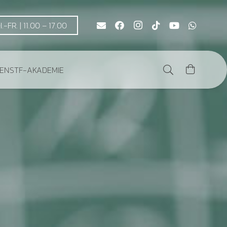
DI.-FR. | 11.00 – 17.00
DEN
STF-AKADEMIE
Es befinden sich keine Produkte im Warenkorb.