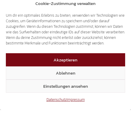
LANDTAGSANFRAGEN AN ULLI MAIR:
Cookie-Zustimmung verwalten
SICHERHEITSFRAGEN SIND KEIN ANLASS FÜR
Um dir ein optimales Erlebnis zu bieten, verwenden wir Technologien wie
SPOTT UND BELEHRUNGEN
Cookies, um Geräteinformationen zu speichern und/oder darauf
zuzugreifen. Wenn du diesen Technologien zustimmst, können wir Daten
wie das Surfverhalten oder eindeutige IDs auf dieser Website verarbeiten.
Wenn du deine Zustimmung nicht erteilst oder zurückziehst, können
22.07.2026
bestimmte Merkmale und Funktionen beeinträchtigt werden.
Akzeptieren
Ablehnen
ANTRAG ABGELEHNT:
Einstellungen ansehen
MEHRHEIT IM LANDTAG SAGT NEIN ZU
Datenschutz
Impressum
MIETANPASSUNGEN FÜR RENTNER!
16.07.2026