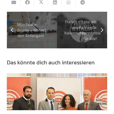
Fratelli d’Italia will
Moschee in
verpflichtende
Bozen – Wehret
Italienischkenntnisse
den Anfängen!
für alle!
Das könnte dich auch interessieren
31.07.2026