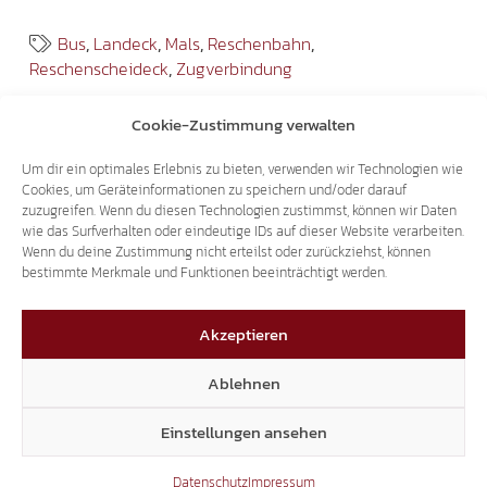
Bus
,
Landeck
,
Mals
,
Reschenbahn
,
Reschenscheideck
,
Zugverbindung
Cookie-Zustimmung verwalten
Um dir ein optimales Erlebnis zu bieten, verwenden wir Technologien wie
Cookies, um Geräteinformationen zu speichern und/oder darauf
Landesregierung
Überprüfung der
zuzugreifen. Wenn du diesen Technologien zustimmst, können wir Daten
darf Sorgen des
Sprachkenntnisse
wie das Surfverhalten oder eindeutige IDs auf dieser Website verarbeiten.
Ehrenamtes nicht
bei Einschulung
Wenn du deine Zustimmung nicht erteilst oder zurückziehst, können
bestimmte Merkmale und Funktionen beeinträchtigt werden.
ignorieren.
wichtig!
Akzeptieren
Das könnte dich auch interessieren
Ablehnen
Einstellungen ansehen
20.05.2026
Datenschutz
Impressum