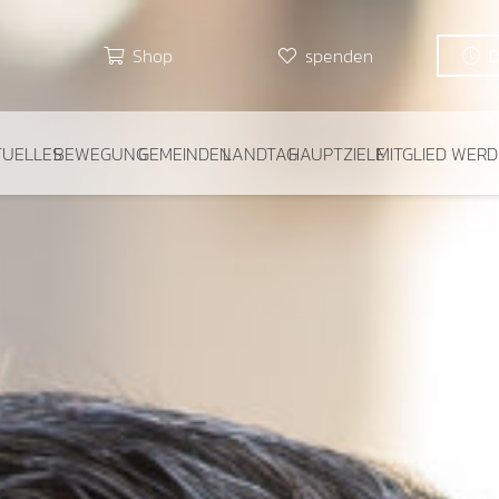
Shop
spenden
TUELLES
BEWEGUNG
GEMEINDEN
LANDTAG
HAUPTZIELE
MITGLIED WER