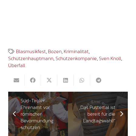
Blasmusikfest
,
Bozen
,
Kriminalität
,
Schützenhauptmann
,
Schützenkompanie
,
Sven Knoll
,
Überfall
Süd-Tiroler
Ehrenamt vor
„Das Pustertal ist
römischer
bereit für die
Bevormundung
Landtagswahl!“
schützen